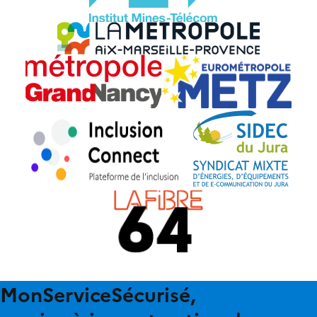
MonServiceSécurisé,